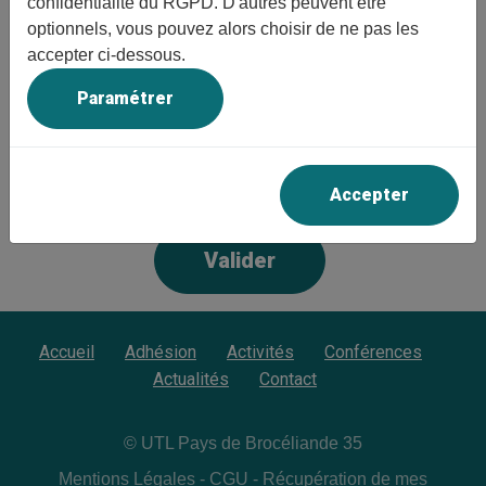
confidentialité du RGPD. D'autres peuvent être
Votre email
optionnels, vous pouvez alors choisir de ne pas les
accepter ci-dessous.
Paramétrer
Votre numéro
d'adhérent
Accepter
Valider
Accueil
Adhésion
Activités
Conférences
Actualités
Contact
© UTL Pays de Brocéliande 35
Mentions Légales
-
CGU
-
Récupération de mes