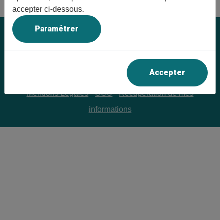
accepter ci-dessous.
Paramétrer
Accueil
Adhésion
Activités
Conférences
Actualités
Contact
Accepter
© UTL Pays de Brocéliande 35
Mentions Légales
-
CGU
-
Récupération de mes
informations