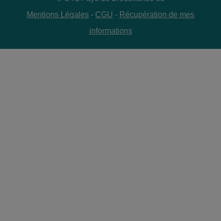
Mentions Légales
-
CGU
-
Récupération de mes
informations