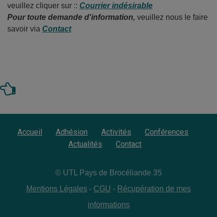
veuillez cliquer sur ::
Courrier indésirable
Pour toute demande d'information,
veuillez nous le faire
savoir via
Contact
Accueil
Adhésion
Activités
Conférences
Actualités
Contact
© UTL Pays de Brocéliande 35
Mentions Légales
-
CGU
-
Récupération de mes
informations