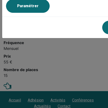
Lieu
Paramétrer
▶ Le Champ-Gesbert ( Breteil )
Durée
02h00
Sessions récurrentes
le Jeudi à 14:30
Fréquence
Mensuel
Prix
55 €
Nombre de places
15
Accueil
Adhésion
Activités
Conférences
Actualités
Contact