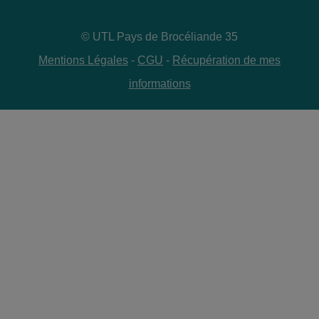
© UTL Pays de Brocéliande 35
Mentions Légales
-
CGU
-
Récupération de mes
informations