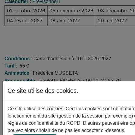
Calendrier :
Prévisonnel !
01 octobre 2026
05 novembre 2026
03 décembre 2
04 février 2027
08 avril 2027
20 mai 2027
Conditions
: Carte d’adhésion à l’UTL 2026-2027
Tarif :
55
€
Animatrice
: Frédérice MUSSETA
Responsable :
Paulette RICHEUX - 06 10 42 62 79
-
p.richeux@orange.fr
Ce site utilise des cookies.
Ce site utilise des cookies. Certains cookies sont obligatoir
Détail
fonctionnement du site (gestion de la session par exemple) 
Animateurs/Professeurs
règles de confidentialité du RGPD. D'autres peuvent être op
Frédérice MUSSETA
pouvez alors choisir de ne pas les accepter ci-dessous.